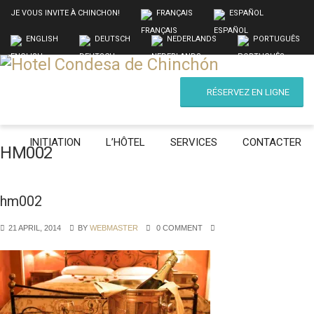
JE VOUS INVITE À CHINCHON!
FRANÇAIS
ESPAÑOL
ENGLISH
DEUTSCH
NEDERLANDS
PORTUGUÊS
RÉSERVEZ EN LIGNE
INITIATION
L’HÔTEL
SERVICES
CONTACTER
HM002
hm002
21 APRIL, 2014
BY
WEBMASTER
0 COMMENT