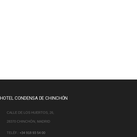
HOTEL CONDENSA DE CHINCHÓN
CALLE DE LOS HUERTOS, 26,
28370 CHINCHÓN, MADRID
TELÉF.:
+34 918 93 54 00