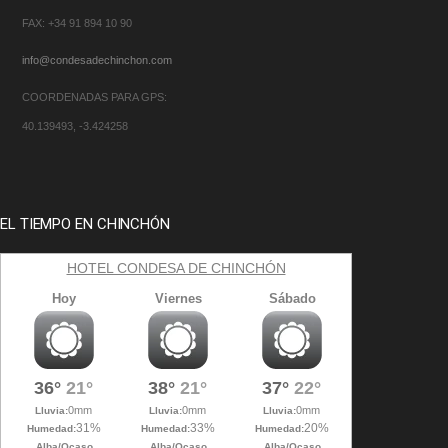
FAX: +34 91 894 10 90
info@condesadechinchon.com
COORDENADAS PARA GPS:
40.139493, -3.424258
EL TIEMPO EN CHINCHÓN
HOTEL CONDESA DE CHINCHÓN