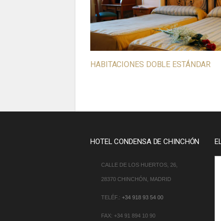
HABITACIONES DOBLE ESTÁNDAR
HOTEL CONDENSA DE CHINCHÓN
E
CALLE DE LOS HUERTOS, 26,
28370 CHINCHÓN, MADRID
TELÉF.:
+34 918 93 54 00
FAX: +34 91 894 10 90