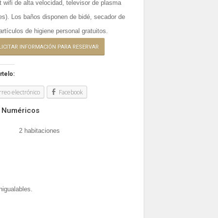
t wifi de alta velocidad, televisor de plasma
les). Los baños disponen de bidé, secador de
artículos de higiene personal gratuitos.
LICITAR INFORMACIÓN PARA RESERVAR
telo:
rreo electrónico
Facebook
 Numéricos
2 habitaciones
nigualables.