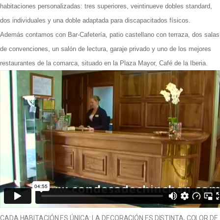
habitaciones personalizadas: tres superiores, veintinueve dobles standard,
dos individuales y una doble adaptada para discapacitados físicos.
Además contamos con Bar-Cafetería, patio castellano con terraza, dos salas
de convenciones, un salón de lectura, garaje privado y uno de los mejores
restaurantes de la comarca, situado en la Plaza Mayor, Café de la Iberia.
CADA HABITACIÓN ES ÚNICA: LA DECORACIÓN ES DISTINTA, COLOR DE