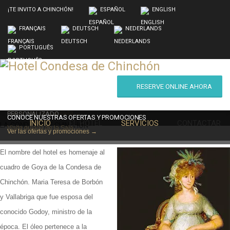
¡TE INVITO A CHINCHÓN!
ESPAÑOL
ENGLISH
FRANÇAIS
DEUTSCH
NEDERLANDS
PORTUGUÊS
RESERVE ONLINE AHORA
RESPETAMOS EL ESTILO ARQUITECTÓNICO SIN RENUNCIAR A LA
MODERNIDAD
SALA DE REUNIONES CON ATENCIÓN Y ASESORAMIENTO
Hacer una visita guiada →
PERSONALIZADO
CONOCE NUESTRAS OFERTAS Y PROMOCIONES
INICIO
EL HOTEL
SERVICIOS
CONTACTAR
LA CONDESA DE CHINCHÓN
Visita guiada de la Sala →
Ver las ofertas y promociones →
El nombre del hotel es homenaje al
cuadro de Goya de la Condesa de
Chinchón. Maria Teresa de Borbón
y Vallabriga que fue esposa del
conocido Godoy, ministro de la
época. El óleo pertenece a la