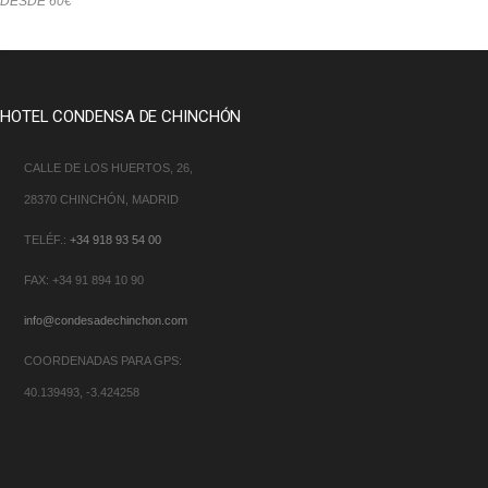
DESDE 60€
HOTEL CONDENSA DE CHINCHÓN
CALLE DE LOS HUERTOS, 26,
28370 CHINCHÓN, MADRID
TELÉF.:
+34 918 93 54 00
FAX: +34 91 894 10 90
info@condesadechinchon.com
COORDENADAS PARA GPS:
40.139493, -3.424258