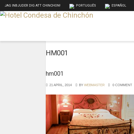
JAG INBJUDER DIG ATT CHINCHON!
PORTUGUÊS
ESPAÑOL
HM001
hm001
21 APRIL, 2014
BY
WEBMASTER
0 COMMENT