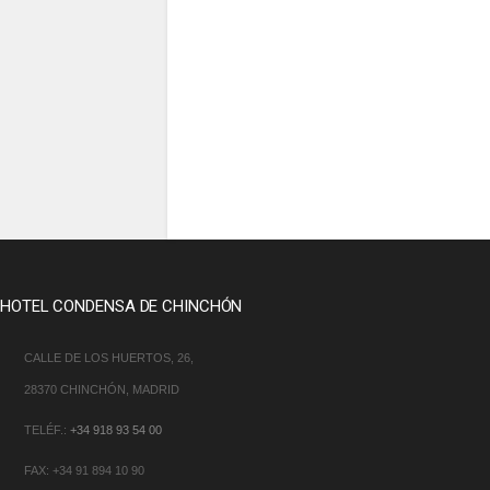
HOTEL CONDENSA DE CHINCHÓN
CALLE DE LOS HUERTOS, 26,
28370 CHINCHÓN, MADRID
TELÉF.:
+34 918 93 54 00
FAX: +34 91 894 10 90