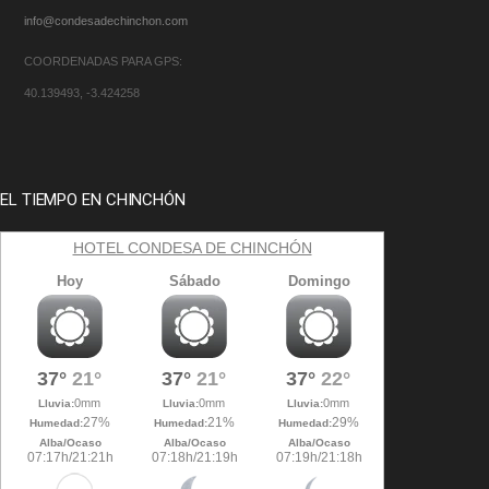
info@condesadechinchon.com
COORDENADAS PARA GPS:
40.139493, -3.424258
EL TIEMPO EN CHINCHÓN
HOTEL CONDESA DE CHINCHÓN