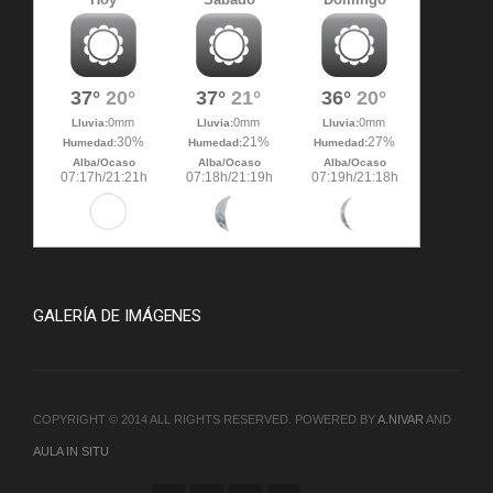
GALERÍA DE IMÁGENES
COPYRIGHT © 2014 ALL RIGHTS RESERVED. POWERED BY
A.NIVAR
AND
AULA IN SITU