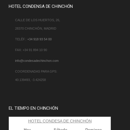
HOTEL CONDENSA DE CHINCHÓN
CALLE DE LOS HUERTOS, 26,
28370 CHINCHÓN, MADRID
TELÉF.:
+34 918 93 54 00
FAX: +34 91 894 10 90
info@condesadechinchon.com
COORDENADAS PARA GPS:
40.139493, -3.424258
EL TIEMPO EN CHINCHÓN
HOTEL CONDESA DE CHINCHÓN