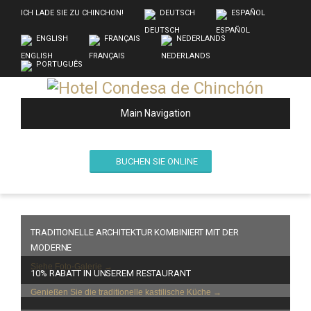
ICH LADE SIE ZU CHINCHON!
DEUTSCH
ESPAÑOL
ENGLISH
FRANÇAIS
NEDERLANDS
PORTUGUÊS
Main Navigation
BUCHEN SIE ONLINE
TRADITIONELLE ARCHITEKTUR KOMBINIERT MIT DER
MODERNE
Siehe Foto-Galerie →
10% RABATT IN UNSEREM RESTAURANT
Genießen Sie die traditionelle kastilische Küche →