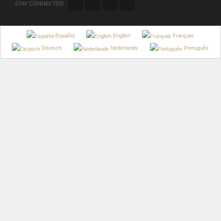
STAY CONNECTED
Español
English
Français
Deutsch
Nederlands
Português